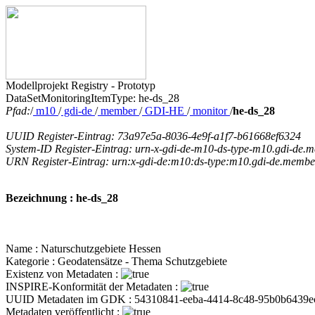
Modellprojekt Registry - Prototyp
DataSetMonitoringItemType: he-ds_28
Pfad:
/
m10
/
gdi-de
/
member
/
GDI-HE
/
monitor
/
he-ds_28
UUID Register-Eintrag: 73a97e5a-8036-4e9f-a1f7-b61668ef6324
System-ID Register-Eintrag: urn-x-gdi-de-m10-ds-type-m10.gdi-de.m
URN Register-Eintrag: urn:x-gdi-de:m10:ds-type:m10.gdi-de.member
Bezeichnung : he-ds_28
Name : Naturschutzgebiete Hessen
Kategorie : Geodatensätze - Thema Schutzgebiete
Existenz von Metadaten :
INSPIRE-Konformität der Metadaten :
UUID Metadaten im GDK : 54310841-eeba-4414-8c48-95b0b6439e
Metadaten veröffentlicht :