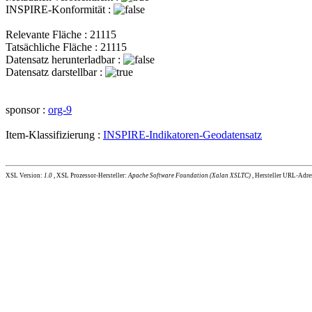
INSPIRE-Konformität :
Relevante Fläche : 21115
Tatsächliche Fläche : 21115
Datensatz herunterladbar :
Datensatz darstellbar :
sponsor :
org-9
Item-Klassifizierung :
INSPIRE-Indikatoren-Geodatensatz
XSL Version:
1.0
, XSL Prozessor-Hersteller:
Apache Software Foundation (Xalan XSLTC)
, Hersteller URL-Adre