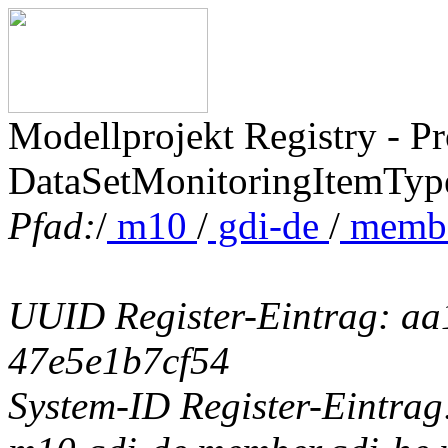
Modellprojekt Registry - P
DataSetMonitoringItemTyp
Pfad:
/
m10
/
gdi-de
/
memb
UUID Register-Eintrag: a
47e5e1b7cf54
System-ID Register-Eintrag