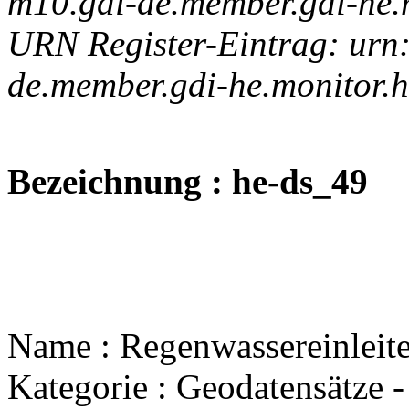
m10.gdi-de.member.gdi-he.
URN Register-Eintrag: urn
de.member.gdi-he.monitor.
Bezeichnung : he-ds_49
Name : Regenwassereinleite
Kategorie : Geodatensätze 