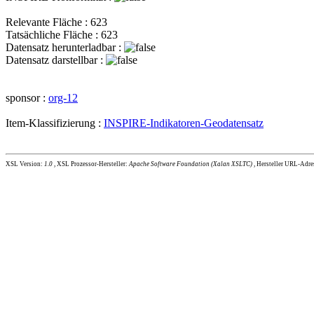
Relevante Fläche : 623
Tatsächliche Fläche : 623
Datensatz herunterladbar :
Datensatz darstellbar :
sponsor :
org-12
Item-Klassifizierung :
INSPIRE-Indikatoren-Geodatensatz
XSL Version:
1.0
, XSL Prozessor-Hersteller:
Apache Software Foundation (Xalan XSLTC)
, Hersteller URL-Adre