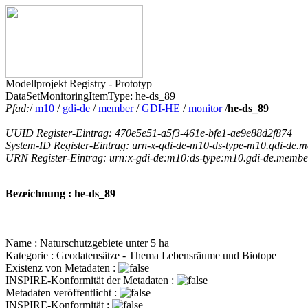
Modellprojekt Registry - Prototyp
DataSetMonitoringItemType: he-ds_89
Pfad:
/
m10
/
gdi-de
/
member
/
GDI-HE
/
monitor
/
he-ds_89
UUID Register-Eintrag: 470e5e51-a5f3-461e-bfe1-ae9e88d2f874
System-ID Register-Eintrag: urn-x-gdi-de-m10-ds-type-m10.gdi-de.m
URN Register-Eintrag: urn:x-gdi-de:m10:ds-type:m10.gdi-de.member
Bezeichnung : he-ds_89
Name : Naturschutzgebiete unter 5 ha
Kategorie : Geodatensätze - Thema Lebensräume und Biotope
Existenz von Metadaten :
INSPIRE-Konformität der Metadaten :
Metadaten veröffentlicht :
INSPIRE-Konformität :