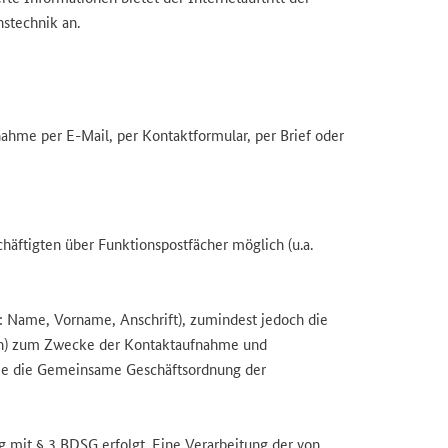
nstechnik an.
hme per E-Mail, per Kontaktformular, per Brief oder
ftigten über Funktionspostfächer möglich (u.a.
: Name, Vorname, Anschrift), zumindest jedoch die
ten) zum Zwecke der Kontaktaufnahme und
 die die Gemeinsame Geschäftsordnung der
g mit § 3 BDSG erfolgt. Eine Verarbeitung der von