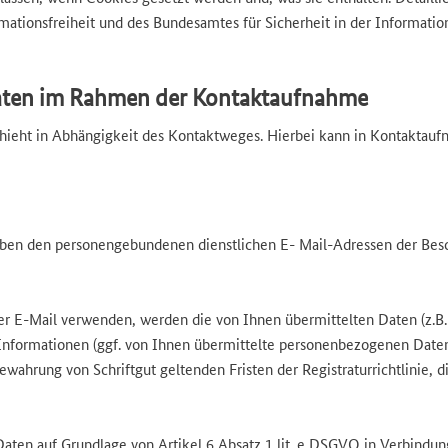
mationsfreiheit
und des Bundesamtes für Sicherheit in der Informatio
aten im Rahmen der Kontaktaufnahme
eht in Abhängigkeit des Kontaktweges. Hierbei kann in Kontaktaufna
en den personengebundenen dienstlichen E- Mail-Adressen der Beschä
r E-Mail verwenden, werden die von Ihnen übermittelten Daten (z.B.
n Informationen (ggf. von Ihnen übermittelte personenbezogenen Da
ewahrung von Schriftgut geltenden Fristen der Registraturrichtlinie,
 Daten auf Grundlage von Artikel 6 Absatz 1 lit. e DSGVO in Verbindun