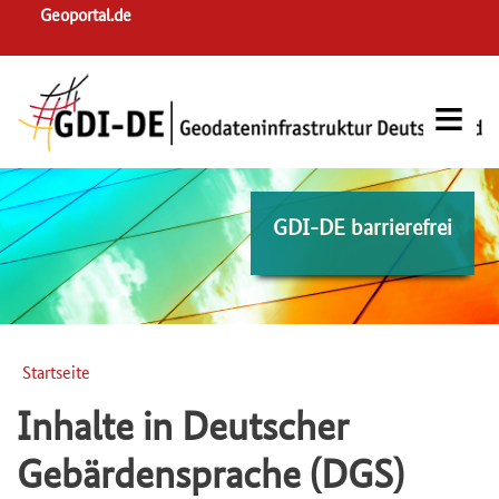
Skip
Geoportal.de
to
main
navigation
GDI-DE barrierefrei
Startseite
Pfadnavigation
Inhalte in Deutscher
Gebärdensprache (DGS)