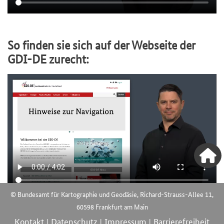
So finden sie sich auf der Webseite der
GDI-DE zurecht:
Video
file
© Bundesamt für Kartographie und Geodäsie, Richard-Strauss-Allee 11,
60598 Frankfurt am Main
Kontakt
Datenschutz
Impressum
Barrierefreiheit
|
|
|