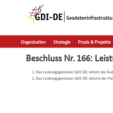
Skip
to
main
navigation
Organisation
Strategie
Praxis & Projekte
Beschluss Nr. 166: Leis
Das Lenkungsgremium GDI-DE nimmt die Änderun
Das Lenkungsgremium GDI-DE stimmt der Fortsc