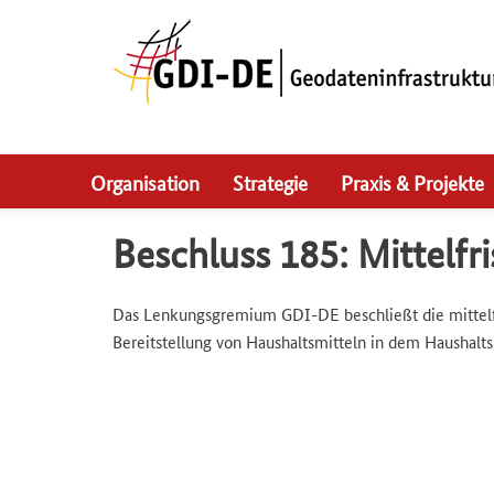
Skip
to
main
navigation
Organisation
Strategie
Praxis & Projekte
Beschluss 185: Mittelfr
Das Lenkungsgremium GDI-DE beschließt die mittelfri
Bereitstellung von Haushaltsmitteln in dem Haushalts