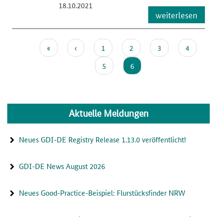
18.10.2021
weiterlesen
Erste
«
Vorherige
‹
Page
1
Page
2
Page
3
Page
4
Seitennummerierung
Seite
Seite
Page
5
Aktuelle
6
Seite
Aktuelle Meldungen
Neues GDI-DE Registry Release 1.13.0 veröffentlicht!
GDI-DE News August 2026
Neues Good-Practice-Beispiel: Flurstücksfinder NRW