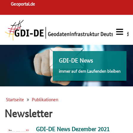
Skip
Geoportal.de
to
main
navigation
GDI-DE News
immer auf dem Laufenden bleiben
Startseite
Publikationen
Pfadnavigation
Newsletter
GDI-DE News Dezember 2021