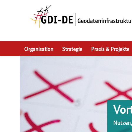
Skip
to
main
navigation
Organisation
Strategie
Praxis & Projekte
Vor
Nutzen,