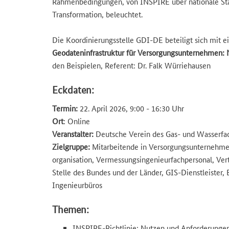
Rahmenbedingungen, von INSPIRE über nationale Stan
Transformation, beleuchtet.
Die Koordinierungsstelle GDI-DE beteiligt sich mit 
Geodateninfrastruktur für Versorgungsunternehmen:
den Beispielen, Referent: Dr. Falk Würriehausen
Eckdaten:
Termin:
22. April 2026, 9:00 - 16:30 Uhr
Ort
: Online
Veranstalter:
Deutsche Verein des Gas- und Wasserfa
Zielgruppe:
Mitarbeitende in Versorgungsunternehmen
organisation, Vermessungsingenieurfachpersonal, Ve
Stelle des Bundes und der Länder, GIS-Dienstleister,
Ingenieurbüros
Themen:
INSPIRE-Richtlinie: Nutzen und Anforderunge