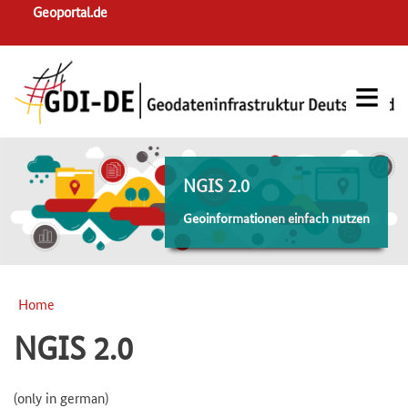
Skip
Geoportal.de
to
main
navigation
NGIS 2.0
Geoinformationen einfach nutzen
Home
Breadcrumb
NGIS 2.0
(only in german)