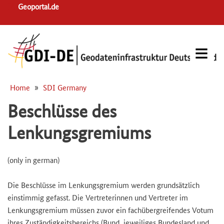
Skip
Geoportal.de
to
main
navigation
Home
SDI Germany
Breadcrumb
Beschlüsse des
Lenkungsgremiums
(only in german)
Die Beschlüsse im Lenkungsgremium werden grundsätzlich
einstimmig gefasst. Die Vertreterinnen und Vertreter im
Lenkungsgremium müssen zuvor ein fachübergreifendes Votum
ihres Zuständigkeitsbereichs (Bund, jeweiliges Bundesland und