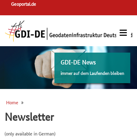
Skip
Geoportal.de
to
main
navigation
GDI-DE News
immer auf dem Laufenden bleiben
Home
Breadcrumb
Newsletter
(only available in German)