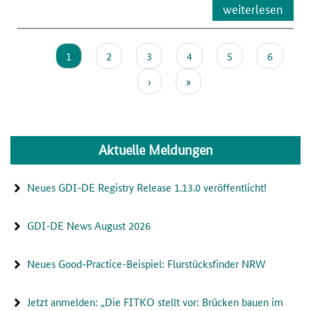
weiterlesen
Current
1
Page
2
Page
3
Page
4
Page
5
Page
6
Pagination
page
Next
›
Last
»
page
page
Aktuelle Meldungen
Neues GDI-DE Registry Release 1.13.0 veröffentlicht!
GDI-DE News August 2026
Neues Good-Practice-Beispiel: Flurstücksfinder NRW
Jetzt anmelden: „Die FITKO stellt vor: Brücken bauen im