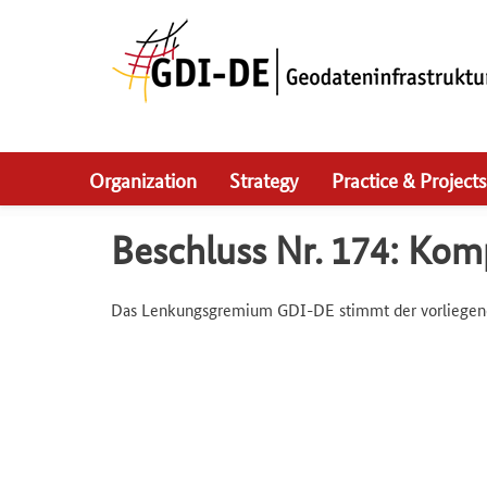
Skip
to
main
navigation
Organization
Strategy
Practice & Projects
Beschluss Nr. 174: Ko
Das Lenkungsgremium GDI-DE stimmt der vorliegend