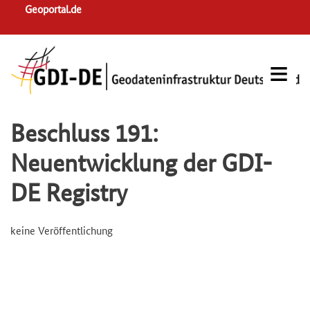
Skip
Geoportal.de
to
main
navigation
Beschluss 191:
Neuentwicklung der GDI-
DE Registry
keine Veröffentlichung