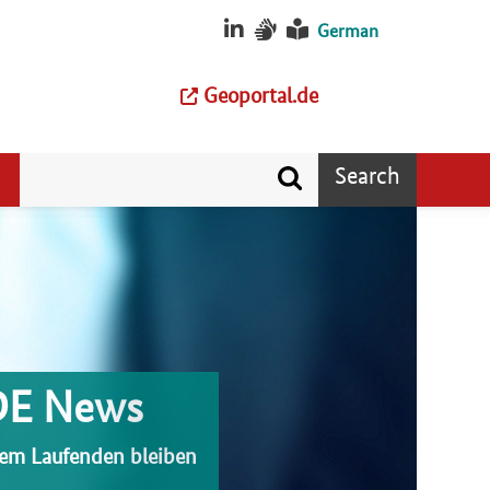
German
Geoportal.de
Search
DE News
em Laufenden bleiben